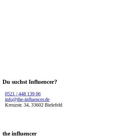
Wie du KI für deinen Social Media Erfolg
nutzt
Spätestens seit dem Launch von ChatGPT ist Künstliche Intelligenz
(KI) in aller Munde. Die rasante Entwicklung dieser Technologie ist
nicht nur für die Wissenschaft von Vorteil, sondern eröffnet nun
noch mehr Möglichkeiten, um deinen Erfolg auf Social Media zu
steigern. Damit du nicht von der Konkurrenz abgeschüttelt wirst, ist
es umso wichtiger genau zu wissen, wie du KI effektiv in deinem
Social Media Marketing einsetzen kannst und welche Tools dir
dabei helfen können.
Beitrag anzeigen
Du suchst Influencer?
0521 / 448 139 06
info@the-influencer.de
Kreuzstr. 34, 33602 Bielefeld
the influencer